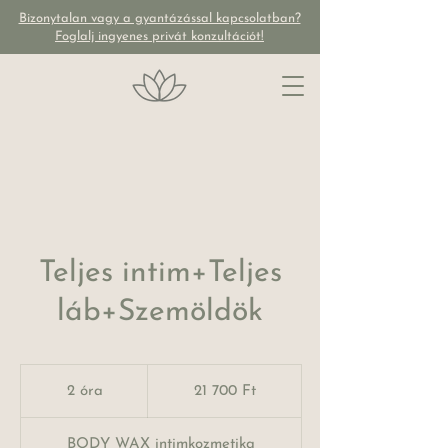
Bizonytalan vagy a gyantázással kapcsolatban?
Foglalj ingyenes privát konzultációt!
Teljes intim+Teljes
láb+Szemöldök
21 700
magyar
2 óra
2
21 700 Ft
forint
ó
r
BODY WAX intimkozmetika