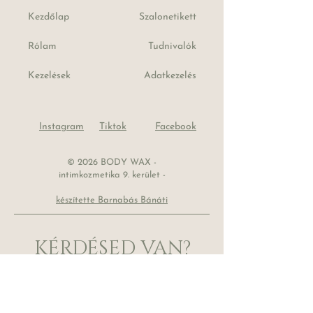
Kezdőlap
Szalonetikett
Rólam
Tudnivalók
Kezelések
Adatkezelés
Instagram
Tiktok
Facebook
© 2026 BODY WAX -
intimkozmetika 9. kerület -
készítette Barnabás Bánáti
KÉRDÉSED VAN?
Nem tudod melyik kezelést válaszd?
Most jönnél először?
Kérdezz bátran és gyorsan válaszolok
Neked!