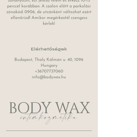
zuhanyozni, ezt jelezd felém és érkezz 10-15
perccel korábban. A szalon előtt a parkolási
zónakód: 0906, de utcánként változhat ezért
ellenőrizd! Amikor megérkeztél csengess
kérlek!
Elérhetőségek
Budapest, Thaly Kálmán u. 40, 1096
Hungary
+36707737060
info@bodywax.hu
BODY WAX
intimkozmetika