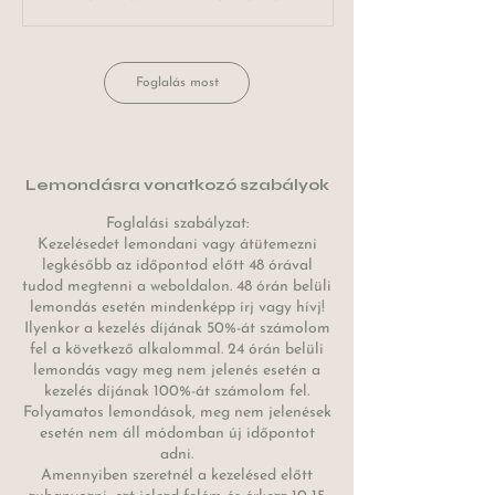
a
Foglalás most
Lemondásra vonatkozó szabályok
Foglalási szabályzat:
Kezelésedet lemondani vagy átütemezni
legkésőbb az időpontod előtt 48 órával
tudod megtenni a weboldalon. 48 órán belüli
lemondás esetén mindenképp írj vagy hívj!
Ilyenkor a kezelés díjának 50%-át számolom
fel a következő alkalommal. 24 órán belüli
lemondás vagy meg nem jelenés esetén a
kezelés díjának 100%-át számolom fel.
Folyamatos lemondások, meg nem jelenések
esetén nem áll módomban új időpontot
adni.
Amennyiben szeretnél a kezelésed előtt