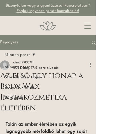
Bizonytalan vagy a gyantázással kapcsolatban?
Foglalj ingyenes privát konzultációt!
Bejegyzés
Minden poszt
gina19900711
Minden poszt
2023. aug. 17.
2 perc olvasás
Az első egy hónap a
Szőrtelenítési tippek
Body Wax
Body Wax hírek
Intimkozmetika
Bőrápolás
életében.
Talán az ember életében az egyik 
legnagyobb mérföldkő lehet egy saját 