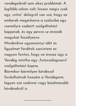
vendégeiknél sem okoz problémát. A 
legfőbb célom volt, hiszen mégis csak 
egy „intim” dologról van szó, hogy az 
emberek megérkezve a szalonba egy 
személyre szabott szolgáltatást 
kapjanak, és egy percre se érezzék 
magukat feszélyezve. 
Mindenkire ugyanannyi időt és 
figyelmet fordítok szerintem ez 
nagyon fontos, hogy ne érezze úgy a 
Vendég mintha egy „futószalagszerű” 
szolgáltatást kapna. 
Bármikor bármilyen kérdéssel 
fordulhatnak hozzám a Vendégeim, 
legyen szó szakmai vagy bizalmasabb 
kérdésekről is.