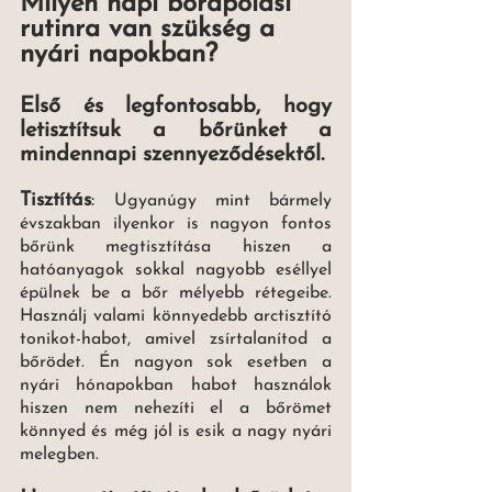
Milyen napi bőrápolási 
rutinra van szükség a 
nyári napokban? 
Első és legfontosabb, hogy 
letisztítsuk a bőrünket a 
mindennapi szennyeződésektől. 
Tisztítás
: 
Ugyanúgy mint bármely 
évszakban ilyenkor is nagyon fontos 
bőrünk megtisztítása hiszen a 
hatóanyagok sokkal nagyobb eséllyel 
épülnek be a bőr mélyebb rétegeibe. 
Használj valami könnyedebb arctisztító 
tonikot-habot, amivel zsírtalanítod a 
bőrödet. Én nagyon sok esetben a 
nyári hónapokban habot használok 
hiszen nem nehezíti el a bőrömet 
könnyed és még jól is esik a nagy nyári 
melegben. 