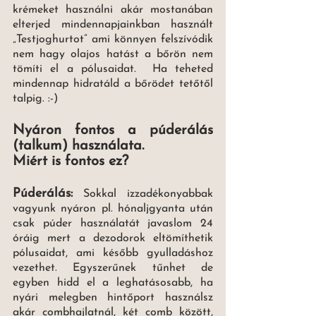
krémeket használni akár mostanában 
elterjed mindennapjainkban használt 
„Testjoghurtot” ami könnyen felszívódik 
nem hagy olajos hatást a bőrön nem 
tömíti el a pólusaidat.  Ha teheted 
mindennap hidratáld a bőrödet tetőtől 
talpig. :-)
Nyáron fontos a púderálás 
(talkum) használata. 
Miért is fontos ez? 
Púderálás:
Sokkal izzadékonyabbak 
vagyunk nyáron pl. hónaljgyanta után 
csak púder használatát javaslom 24 
óráig mert a dezodorok eltömíthetik 
pólusaidat, ami később gyulladáshoz 
vezethet. Egyszerűnek tűnhet de 
egyben hidd el a leghatásosabb, ha 
nyári melegben hintőport használsz 
akár combhajlatnál, két comb között, 