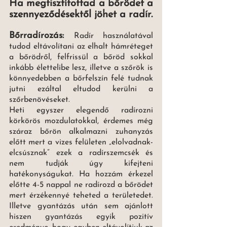
Ha megtisztítottad a bőrödet a 
szennyeződésektől jöhet a radír. 
Bőrradírozás: 
Radír használatával
tudod eltávolítani az elhalt hámréteget 
a bőrödről, felfrissül a bőröd sokkal 
inkább élettelibe lesz, illetve a szőrök is 
könnyedebben a bőrfelszín felé tudnak 
jutni ezáltal eltudod kerülni a 
szőrbenövéseket. 
Heti egyszer elegendő radírozni 
körkörös mozdulatokkal, érdemes még 
száraz bőrön alkalmazni zuhanyzás 
előtt mert a vizes felületen „elolvadnak-
elcsúsznak” ezek a radírszemcsék és 
nem tudják úgy kifejteni 
hatékonyságukat. Ha hozzám érkezel 
előtte 4-5 nappal ne radírozd a bőrödet 
mert érzékennyé teheted a területedet. 
Illetve gyantázás után sem ajánlott 
hiszen gyantázás egyik pozitív 