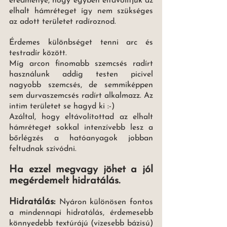
eredménye, hogy egyben eltávolítjuk az 
elhalt hámréteget így nem szükséges 
az adott területet radíroznod. 
Érdemes különbséget tenni arc és 
testradír között. 
Míg arcon finomabb szemcsés radírt 
használunk addig testen picivel 
nagyobb szemcsés, de semmiképpen 
sem durvaszemcsés radírt alkalmazz. Az 
intim területet se hagyd ki :-)
Azáltal, hogy eltávolítottad az elhalt 
hámréteget sokkal intenzívebb lesz a 
bőrlégzés a hatóanyagok jobban 
feltudnak szívódni. 
Ha ezzel megvagy jöhet a jól 
megérdemelt hidratálás. 
Hidratálás: 
Nyáron különösen fontos 
a mindennapi hidratálás, érdemesebb 
könnyedebb textúrájú (vizesebb bázisú) 