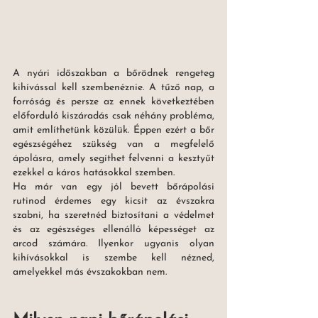
A nyári időszakban a bőrödnek rengeteg 
kihívással kell szembenéznie. A tűző nap, a 
forróság és persze az ennek következtében 
előforduló kiszáradás csak néhány probléma, 
amit említhetünk közülük. Éppen ezért a bőr 
egészségéhez szükség van a megfelelő 
ápolásra, amely segíthet felvenni a kesztyűt 
ezekkel a káros hatásokkal szemben.
Ha már van egy jól bevett bőrápolási 
rutinod érdemes egy kicsit az évszakra 
szabni, ha szeretnéd biztosítani a védelmet 
és az egészséges ellenálló képességet az 
arcod számára. Ilyenkor ugyanis olyan 
kihívásokkal is szembe kell nézned, 
amelyekkel más évszakokban nem. 