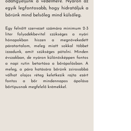
odafigyeljünk a védelmére. Nyáron az 
egyik legfontosabb, hogy hidratáljuk a 
bőrünk mind belsőleg mind külsőleg. 
Egy felnőtt szervezet számára minimum 2-3 
liter folyadékbevitel szükséges a nyári 
hónapokban hiszen a megnövekedett 
páratartalom, meleg miatt sokkal többet 
izzadunk, amit szükséges pótolni. Minden 
évszakban, de nyáron különösképpen fontos 
a napi rutin betartása a bőrápolásban. A 
meleg, a pára hatására bőrünk zsírosabbá 
válhat olajos réteg keletkezik rajta ezért 
fontos a bőr mindennapos ápolása 
bőrtípusnak megfelelő krémekkel. 