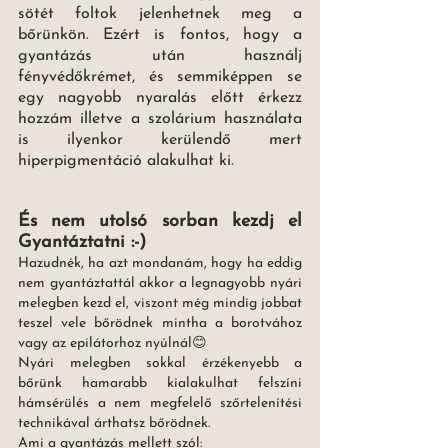
sötét foltok jelenhetnek meg a 
bőrünkön. Ezért is fontos, hogy a 
gyantázás után használj 
fényvédőkrémet, és semmiképpen se 
egy nagyobb nyaralás előtt érkezz 
hozzám illetve a szolárium használata 
is ilyenkor kerülendő mert 
hiperpigmentáció alakulhat ki. 
És nem utolsó sorban kezdj el 
Gyantáztatni :-)
Hazudnék, ha azt mondanám, hogy ha eddig 
nem gyantáztattál akkor a legnagyobb nyári 
melegben kezd el, viszont még mindig jobbat 
teszel vele bőrödnek mintha a borotvához 
vagy az epilátorhoz nyúlnál😊 
Nyári melegben sokkal érzékenyebb a 
bőrünk hamarabb kialakulhat felszíni 
hámsérülés a nem megfelelő szőrtelenítési 
technikával árthatsz bőrödnek.
Ami a gyantázás mellett szól: 