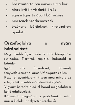
hosszantartó bársonyos sima bőr 
nincs irritált viszkető érzés
egészséges és ápolt bőr érzése 
nincsenek szőrbenövések
érzékeny bőrűeknek kifejezetten 
ajánlott 
Összefoglalva a nyári 
bőrápolásst:
Még inkább figyelj oda a napi bőrápolási 
rutinodra. Tisztítsd, tápláld, hidratáld a 
bőrödet. 
Igyál sok folyadékot, használj 
fényvédőkrémet a káros UV sugárzás ellen. 
Kezdj el gyantáztatni hiszen még mindig ez 
a leghatékonyabb szőrtelenítési eljárás. 
Vigyázz bőrödre hidd el bőröd meghálálja a 
kellő odafigyelést. 
Könnyebb megelőzni a problémákat mint 
már a kialakult helyzetet kezelni 😉 