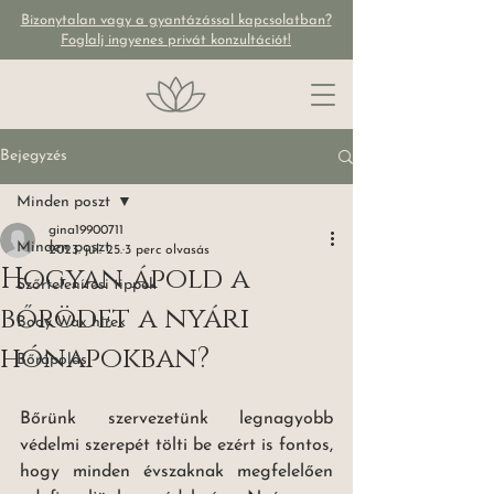
Bizonytalan vagy a gyantázással kapcsolatban?
Foglalj ingyenes privát konzultációt!
Bejegyzés
Minden poszt
gina19900711
Minden poszt
2023. júl. 25.
3 perc olvasás
Hogyan ápold a
Szőrtelenítési tippek
bőrödet a nyári
Body Wax hírek
hónapokban?
Bőrápolás
Bőrünk szervezetünk legnagyobb 
védelmi szerepét tölti be ezért is fontos, 
hogy minden évszaknak megfelelően 