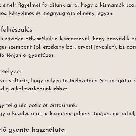
iemelt figyelmet fordítunk arra, hogy a kismamák sz
os, kényelmes és megnyugtató élmény legyen.
 felkészülés
én röviden átbeszéljük a kismamával, hogy hányadik h
es szempont (pl. érzékeny bőr, orvosi javaslat). Ez azé
történjen a gyantázás.
thelyzet
el változik, hogy milyen testhelyzetben érzi magát a
ndig alkalmazkodunk ehhez:
y félig ülő pozíciót biztosítunk,
ogy a kezelés alatt a kismama pihenni tudjon, ne terhel
élő gyanta használata