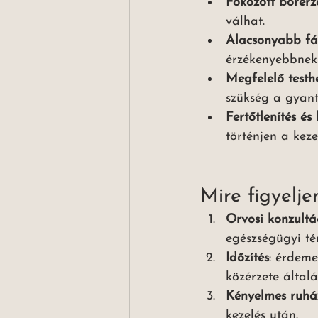
Fokozott bőrér
válhat.
Alacsonyabb fá
érzékenyebbnek 
Megfelelő testh
szükség a gyant
Fertőtlenítés és
történjen a keze
Mire figyelj
Orvosi konzultá
egészségügyi té
Időzítés
: érdeme
közérzete által
Kényelmes ruhá
kezelés után.