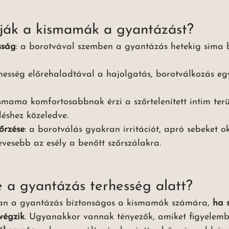
tják a kismamák a gyantázást?
sság
: a borotvával szemben a gyantázás hetekig sima 
rhesség előrehaladtával a hajolgatás, borotválkozás e
ismama komfortosabbnak érzi a szőrtelenített intim terül
léshez közeledve.
őrzése
: a borotválás gyakran irritációt, apró sebeket o
vesebb az esély a benőtt szőrszálakra.
e a gyantázás terhesség alatt?
ban a gyantázás biztonságos a kismamák számára, 
ha 
végzik
. Ugyanakkor vannak tényezők, amiket figyelembe