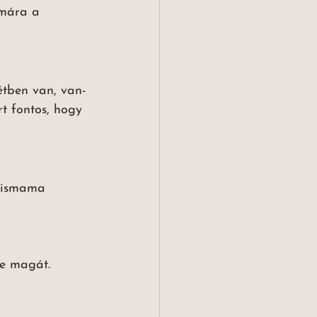
ámára a 
étben van, van-
rt fontos, hogy 
 kismama 
je magát.