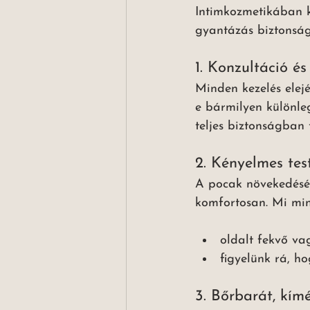
Intimkozmetikában k
gyantázás biztonság
1. Konzultáció és
Minden kezelés elej
e bármilyen különleg
teljes biztonságban 
2. Kényelmes tes
A pocak növekedésév
komfortosan. Mi mi
oldalt fekvő vag
figyelünk rá, h
3. Bőrbarát, kím