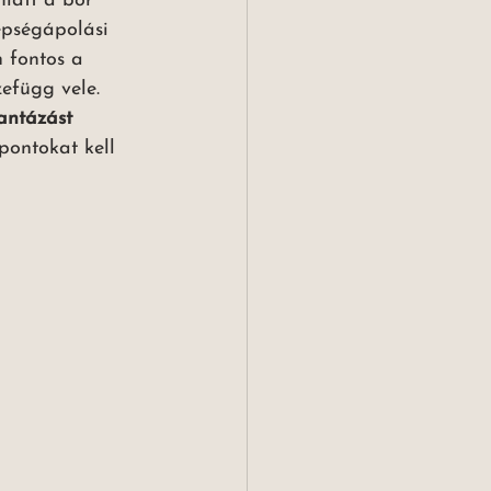
miatt a bőr 
épségápolási 
n fontos a 
zefügg vele.
antázást 
mpontokat kell 