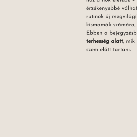
hoz a nők életébe – 
érzékenyebbé válhat
rutinok új megvilágí
kismamák számára, hi
Ebben a bejegyzésbe
terhesség alatt
, mik
szem előtt tartani.