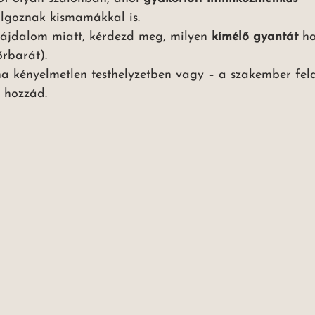
lgoznak kismamákkal is.
ájdalom miatt, kérdezd meg, milyen 
kímélő gyantát
 ha
őrbarát).
ha kényelmetlen testhelyzetben vagy – a szakember fel
 hozzád.