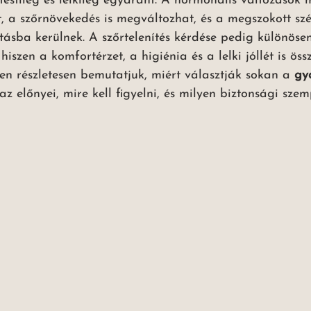
testileg és lelkileg egyaránt. A hormonális változások 
, a szőrnövekedés is megváltozhat, és a megszokott sz
tásba kerülnek. A szőrtelenítés kérdése pedig különöse
szen a komfortérzet, a higiénia és a lelki jóllét is öss
n részletesen bemutatjuk, miért választják sokan a 
gy
 az előnyei, mire kell figyelni, és milyen biztonsági sze