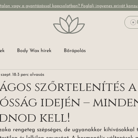
talan vagy a gyantázással kapcsolatban? Foglalj ingyenes privát konzul
pek
Body Wax hírek
Bőrápolás
szept. 18.
3 perc olvasás
ágos szőrtelenítés a
sság idején – minde
dnod kell!
aka rengeteg szépséges, de ugyanakkor kihívásokkal te