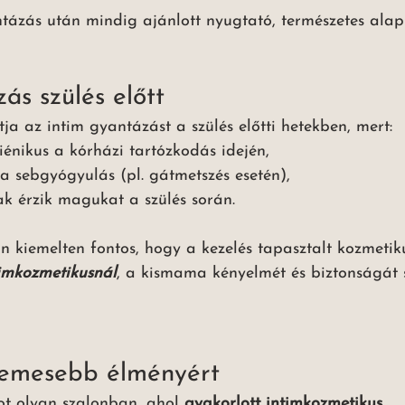
ntázás után mindig ajánlott nyugtató, természetes ala
ás szülés előtt
a az intim gyantázást a szülés előtti hetekben, mert:
iénikus a kórházi tartózkodás idején,
a sebgyógyulás (pl. gátmetszés esetén),
 érzik magukat a szülés során.
 kiemelten fontos, hogy a kezelés tapasztalt kozmetik
timkozmetikusnál
, a kismama kényelmét és biztonságát 
lemesebb élményért
ot olyan szalonban, ahol 
gyakorlott intimkozmetikus 