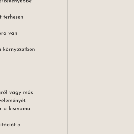
 érzékenyebbé 
t terhesen 
óra van 
ta környezetben 
égről vagy más 
véleményét.
or a kismama 
itációt a 