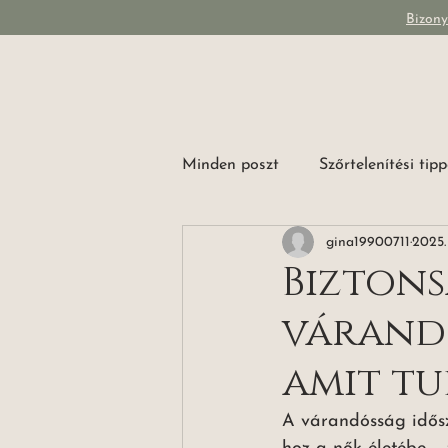
Bizony
Minden poszt
Szőrtelenítési tip
gina19900711
2025. 
Biztons
várandó
amit tu
A várandósság idősz