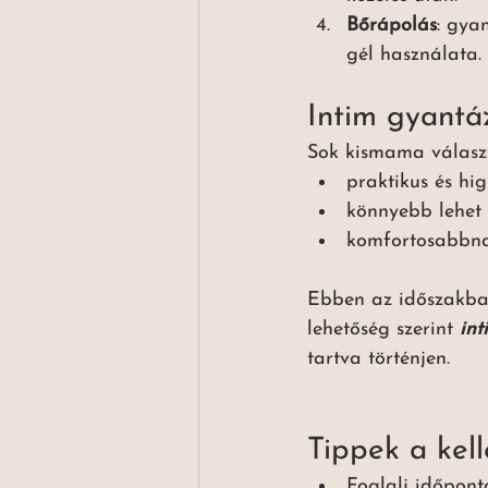
Bőrápolás
: gya
gél használata.
Intim gyantáz
Sok kismama választj
praktikus és hig
könnyebb lehet 
komfortosabbnak
Ebben az időszakban
lehetőség szerint
 in
tartva történjen.
Tippek a kel
Foglalj időpont