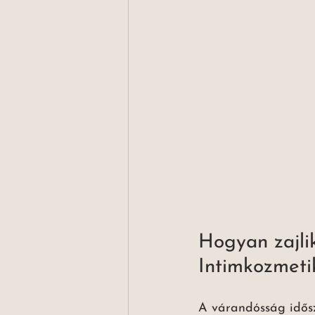
Hogyan zajli
Intimkozmet
A várandósság idősz