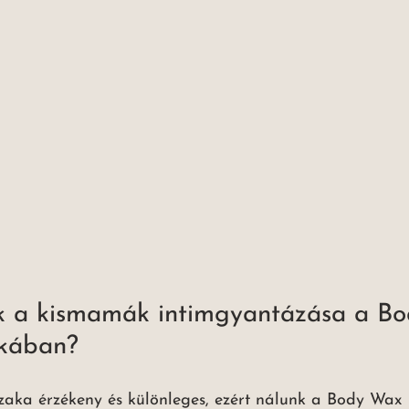
k a kismamák intimgyantázása a B
ikában?
aka érzékeny és különleges, ezért nálunk a Body Wax 