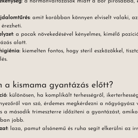
zékenység
: a hormonváltozások miatt a bőr pirosabbá,
jdalomtűrés
: amit korábban könnyen elviselt valaki, az
érezheti.
elyzet
: a pocak növekedésével kényelmes, kímélő pozíci
ázás alatt.
 higiénia
: kiemelten fontos, hogy steril eszközökkel, tisz
lés.
en a kismama gyantázás előtt?
ció
: különösen, ha komplikált terhességről, ikerterhess
nyezőről van szó, érdemes megkérdezni a nőgyógyász 
s a második trimeszterre időzíteni a gyantázást, amik
ában jobb.
zat
: laza, pamut alsónemű és ruha segít elkerülni az irr