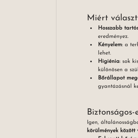
Miért válasz
Hosszabb tartó
eredményez.
Kényelem
: a te
lehet.
Higiénia
: sok k
különösen a szü
Bőrállapot meg
gyantázásnál ke
Biztonságos-
Igen, általánosság
körülmények között 