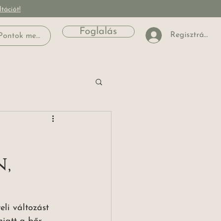
tációt!
Foglalás
Regisztráció
Pontok megtekintése
n,
li változást 