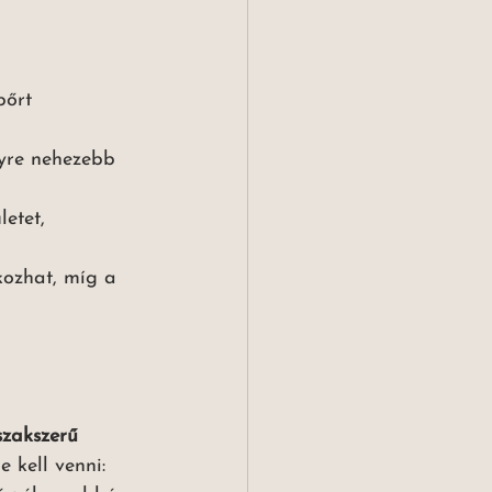
bőrt 
gyre nehezebb 
etet, 
kozhat, míg a 
szakszerű 
 kell venni: